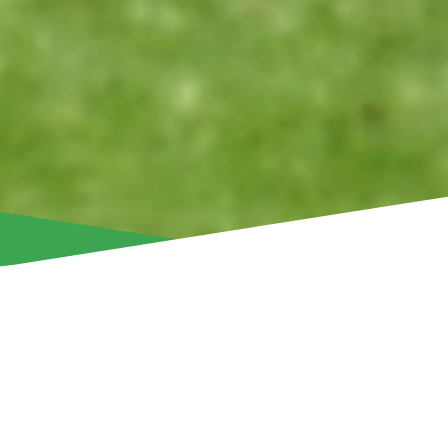
Наша команда потерпела поражение со счетом 2:0 в з
товарищеском матче на австрийской земле против жит
Как и в товарищеской встрече со «Славией», наша ком
сдерживать украинцев подальше от ворот Ваны Алвеса