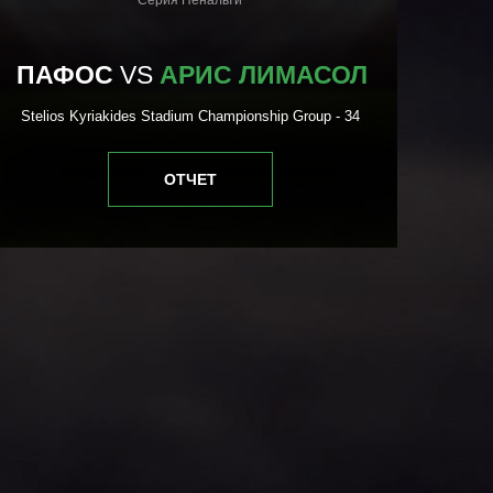
Серия Пенальти
АР
ПАФОС
VS
АРИС ЛИМАСОЛ
Stelios Kyriakides Stadium Championship Group - 34
A
ОТЧЕТ