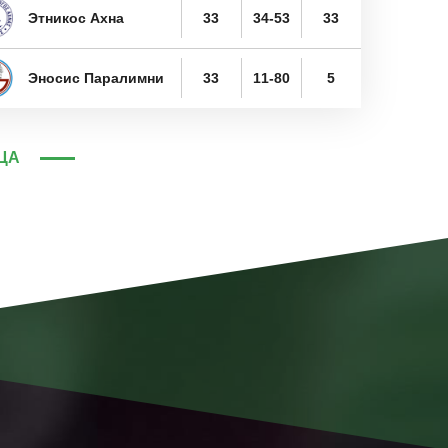
Этникос Ахна
33
34-53
33
Эносис Паралимни
33
11-80
5
ЦА