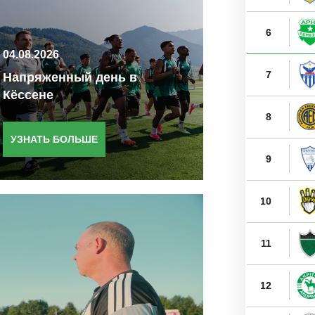
6
04.08.2026
7
Напряженный день в
Кёссене
8
УЗНАТЬ БОЛЬШЕ
9
10
11
12