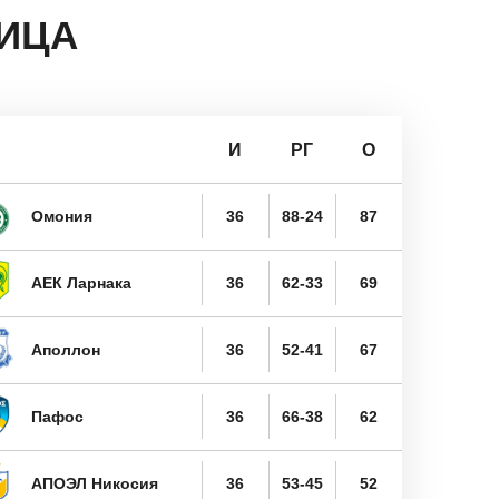
ИЦА
И
РГ
О
Омония
36
88-24
87
АЕК Ларнака
36
62-33
69
Аполлон
36
52-41
67
Пафос
36
66-38
62
АПОЭЛ Никосия
36
53-45
52