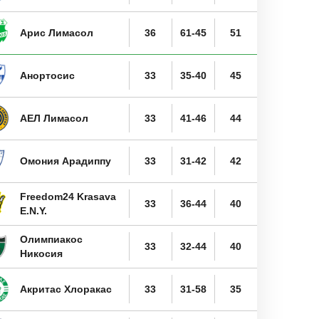
Арис Лимасол
36
61-45
51
Анортосис
33
35-40
45
АЕЛ Лимасол
33
41-46
44
Омония Арадиппу
33
31-42
42
Freedom24 Krasava
33
36-44
40
Ε.Ν.Y.
Олимпиакос
33
32-44
40
Никосия
Акритас Хлоракас
33
31-58
35