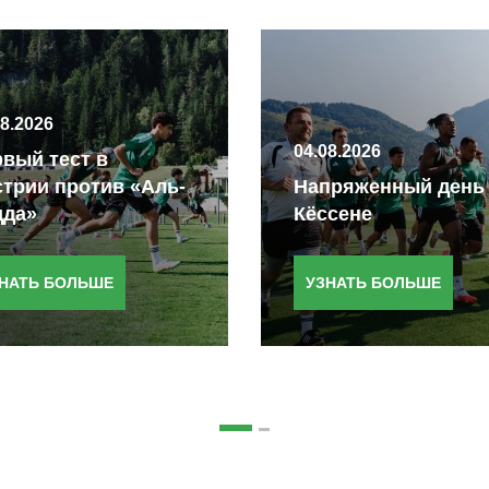
08.2026
04.08.2026
вый тест в
трии против «Аль-
Напряженный день
дда»
Кёссене
НАТЬ БОЛЬШЕ
УЗНАТЬ БОЛЬШЕ