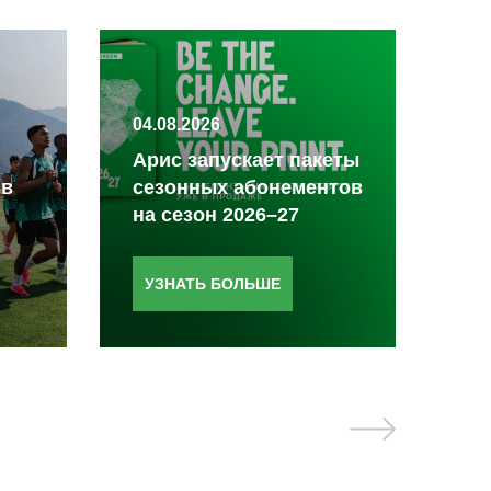
04.08.2026
03.
Арис запускает пакеты
 в
сезонных абонементов
За
на сезон 2026–27
на
УЗНАТЬ БОЛЬШЕ
У