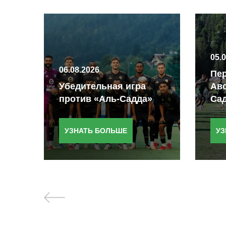
05.
06.08.2026
Пер
ную
Убедительная игра
Авс
против «Аль-Садда»
Са
УЗНАТЬ БОЛЬШЕ
УЗ