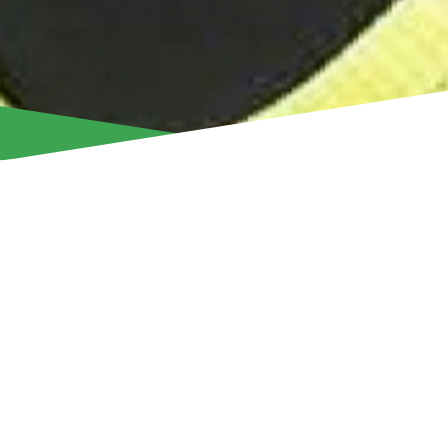
Мы используем файлы Cookie, чтобы пр
наилучшие впечатления при работе с 
Политика использования файлов 
ПРЕДПОЧТЕНИЯ
П
«Арис» Лимасол объявляет о подписании российского 
защитника Александра Мартынова.
21-летний футболист (родился 15.06.2004) подписал тр
останется в Лимасоле до лета 2029 года.
Мартынов, чей рост составляет 1,95 м, прошлый сезон 
«Серик Спор» во втором дивизионе турецкого футбола, 
забил один гол и отдал четыре результативные передач