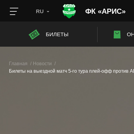
ФК «АРИС»
RU
БИЛЕТЫ
ОН
Главная
Новости
Билеты на выездной матч 5-го тура плей-офф против 