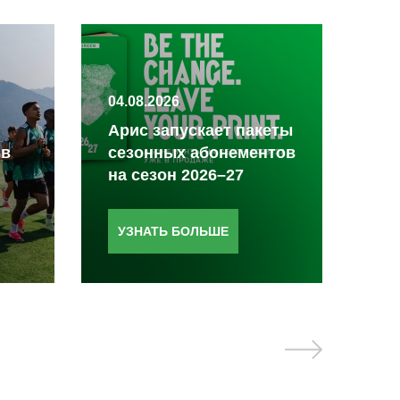
04.08.2026
03.
Арис запускает пакеты
 в
сезонных абонементов
За
на сезон 2026–27
на
УЗНАТЬ БОЛЬШЕ
У