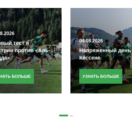
08.2026
04.08.2026
вый тест в
трии против «Аль-
Напряженный день
дда»
Кёссене
НАТЬ БОЛЬШЕ
УЗНАТЬ БОЛЬШЕ