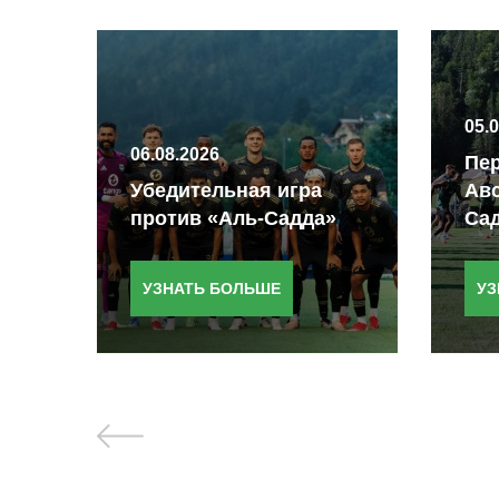
05.
06.08.2026
Пер
ную
Убедительная игра
Авс
против «Аль-Садда»
Са
УЗНАТЬ БОЛЬШЕ
УЗ