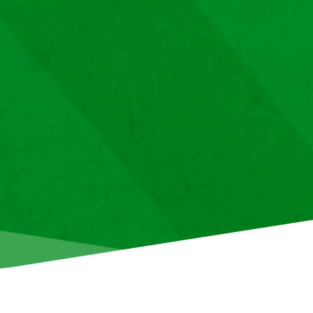
«Арис» сообщает, что билеты на игру против ФК АЕЛ на