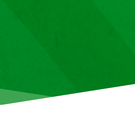
Χρησιμοποιούμε cookies για να βεβαιωθούμε 
βέλτιστη εμπειρία στην ιστοσελίδα μας.
Πο
ΠΡΟΤΙΜΉΣΕΙΣ
Α
Ενημερώνουμε τους φιλάθλους μας ότι τα εισιτήρια για τον
ομάδας μας με την ΑΕΛ στο πλαίσιο της 13ης και τελευταία