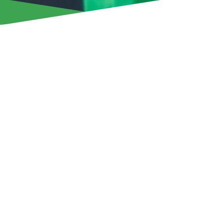
«Арис» Лимасол объявляет о принятии предложения от
«Омонии» относительно Джейдона Монтнора. Игрок сб
завершает свой переход в столичный клуб.
Монтнор присоединился к «Арису» летом 2023 года, пе
австрийской лиги «СКН Санкт-Пёльтен». Его трансфер
нашему клубу значительную финансовую выгоду.
За время выступлений в «Арисе» Монтнор в составе к
обладателем Суперкубка в 2023 году, сыграл на групп
УЕФА, а также дебютировал за национальную сборную
В общей сложности он провел 121 матч во всех турнира
отдав 14 результативных передач.