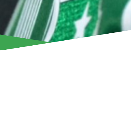
ФК «Арис» объявляет о продлении контракта со Стивом 
Защитник сборной Буркина-Фасо выступает за клуб уже
контракт означает, что он останется частью команды до 
За это время жизнерадостный и позитивный Яго неизм
всех значимых успехах нашей команды. На его счету —
турнирах, где он выступал как на позиции правого защит
центрального защитника.