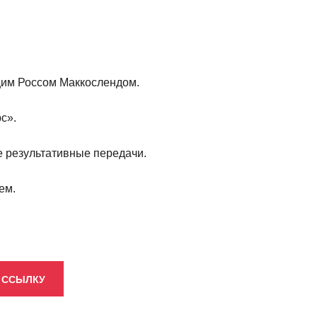
щим Россом Маккослендом.
с».
ре результативные передачи.
ем.
 ССЫЛКУ