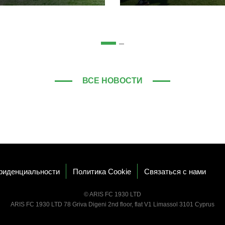
ВСЕ НОВОСТИ
фиденциальности
Политика Cookie
Связаться с нами
© ARIS FC 1930 LTD
ARIS FC 1930 LTD 78 Griva Digeni 2nd floor, flat V1 Limassol 3101 Cyprus