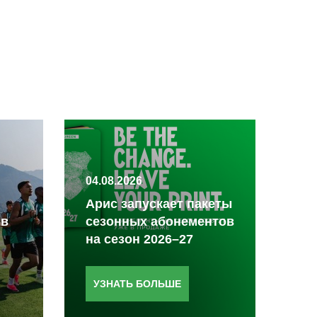
04.08.2026
03.
Арис запускает пакеты
 в
сезонных абонементов
За
на сезон 2026–27
на
УЗНАТЬ БОЛЬШЕ
У