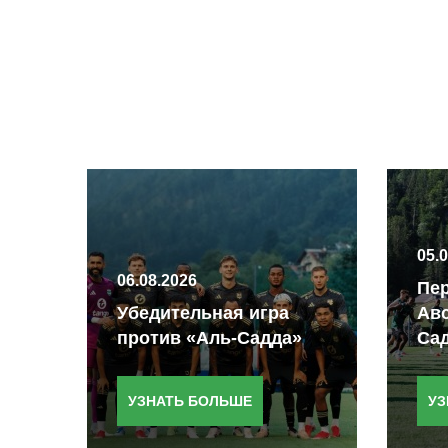
05.
06.08.2026
Пер
ную
Убедительная игра
Авс
против «Аль-Садда»
Са
УЗНАТЬ БОЛЬШЕ
УЗ