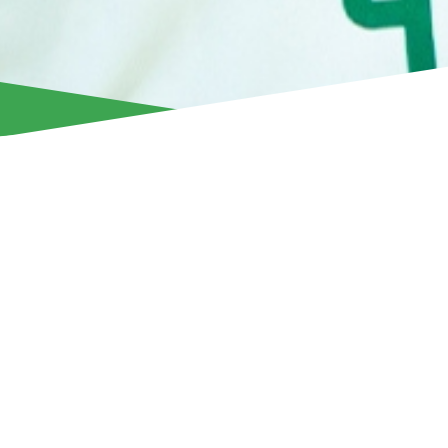
Ο Άρης Λεμεσού ανακοινώνει την ολοκλήρωση της συνεργα
Βορειοϊρλανδό Ρος Μακόσλαντ.
Ο 23χρονος επιθετικός εντάχθηκε στην ομάδα μας το περασ
μορφή δανεισμού διάρκειας ενός έτους από τους Ρέιντζερς
Τη σεζόν 2025–26, ο Μακόσλαντ κατέγραψε 26 συμμετοχές 
διοργανώσεις, σκοράροντας 4 γκολ και μοιράζοντας 4 ασίστ
Ευχαριστούμε τον Ρος Μακόσλαντ για την προσφορά του στ