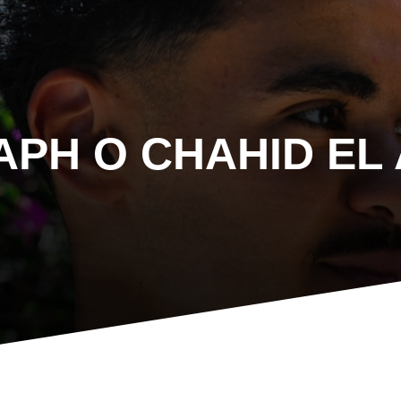
ΆΡΗ Ο CHAHID EL