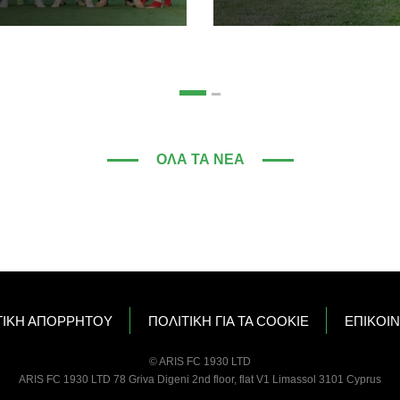
ΌΛΑ ΤΑ ΝΈΑ
ΤΙΚΗ ΑΠΟΡΡΗΤΟΥ
ΠΟΛΙΤΙΚΗ ΓΙΑ ΤΑ COOKIE
ΕΠΙΚΟΙ
© ARIS FC 1930 LTD
ARIS FC 1930 LTD 78 Griva Digeni 2nd floor, flat V1 Limassol 3101 Cyprus