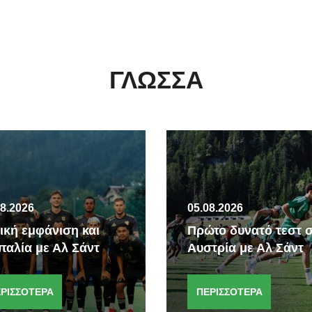
ΓΛΏΣΣΑ
08.2026
05.08.2026
ική εμφάνιση και
Πρώτο δυνατό τεστ 
παλία με Αλ Σάντ
Αυστρία με Αλ Σάντ
ΡΙΣΣΟΤΕΡΑ
ΠΕΡΙΣΣΟΤΕΡΑ