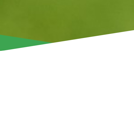
Την πρωταθλήτρια Τσεχίας Σλάβια Πράγας, αντιμετωπίζει α
δυνατό φιλικό προετοιμασίας στην Αυστρία. Το παιχνίδι θα 
Κύπρου (18:00 τοπική ώρα) και θα μεταδίδεται ζωντανά από
Ο υψηλός βαθμός δυσκολίας του αυριανού φιλικού, θα επιτ
Ράτζκοφ να εξάγει χρήσιμα συμπεράσματα απέναντι σε έναν
αντίπαλο. Σε αυτό το παιχνίδι, ο Λευκορώσος τεχνικός ανα
συμμετοχής και σε ποδοσφαιριστές που δεν αγωνίστηκαν σ
είχαν ολιγόλεπτη συμμετοχή.