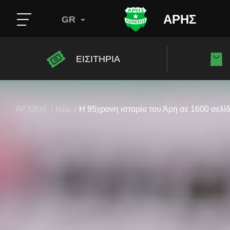
ΑΡΗΣ
GR
ΕΙΣΙΤΗΡΙΑ
ΑΡΧΙΚΗ
Νέα
Η 95χρονη ιστορία του Άρη σε 1600 σελί