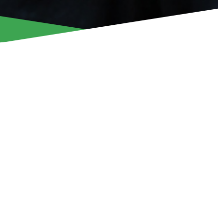
Ο Άρης Λεμεσού ανακοινώνει την επιστροφή του Αρτσιόμ Ρ
ηγεσία της ομάδας για την αγωνιστική περίοδο 2026-27.
Ο Λευκορώσος προπονητής είχε θητεύσει στην ομάδα μας 
μήνες, από τις 20 Μαΐου 2025 έως τις 10 Φεβρουαρίου 20
του Άρη συνολικά σε 27 αγώνες σε πρωτάθλημα, κύπελλο 
Πέραν του Άρη, ο 40χρονος (26/08/85) τεχνικός είχε εργαστ
πρώτος προπονητής στην Ίσλοτς Λευκορωσίας, ενώ ως β
θήτευσε στις Ντινάμο Μαχάτσκαλα, Μπάτε Μπορίσοφ, Εθν
και στην Ενερτζέτικ.