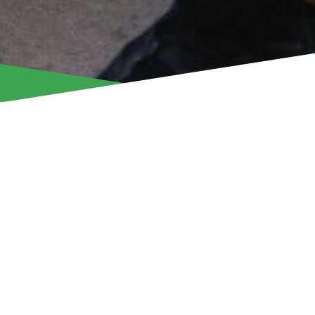
Ο Άρης Λεμεσού, σε συνέχεια της εξαγγελίας για οικονομι
χιλιάδων ευρώ προς τους πυρόπληκτους συνανθρώπους μα
κοινοποιήσει τον τρόπο κατανομής των χρημάτων, με στόχο
έγκαιρη και στοχευμένη βοήθεια σε αυτούς που την έχουν 
Παράδοση ειδών πρώτης ανάγκης
Την περασμένη Παρασκευή, αντιπροσωπεία της ομάδας μας
μας Dr. Stanislava, παραδώσαμε είδη πρώτης ανάγκης (πυ
ροφήματα, και φάρμακα), αξίας 10 χιλιάδων ευρώ, στο Σούνι