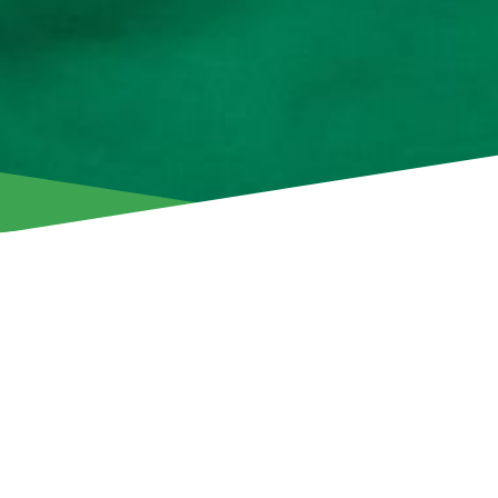
Ο Άρης Λεμεσού ανακοινώνει την ολοκλήρωση της συνεργα
Ουρουγουανό αμυντικό Robert Ergas.
Ο 28χρονος αριστερός μπακ, εντάχθηκε στην ομάδα μας στι
περασμένου Σεπτεμβρίου, ωστόσο δεν μπόρεσε να προσφέ
του τραυματισμού που αντιμετώπισε.
Παρότι κατέγραψε μόλις τέσσερις συμμετοχές στο πρωτάθ