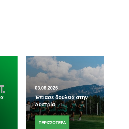
03.08.2026
30.
ια
Έπιασε δουλειά στην
Απ
Αυστρία
Πο
ΠΕΡΙΣΣΟΤΕΡΑ
Π