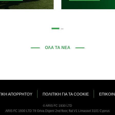
ΌΛΑ ΤΑ ΝΈΑ
ΤΙΚΗ ΑΠΟΡΡΗΤΟΥ
ΠΟΛΙΤΙΚΗ ΓΙΑ ΤΑ COOKIE
ΕΠΙΚΟΙ
© ARIS FC 1930 LTD
ARIS FC 1930 LTD 78 Griva Digeni 2nd floor, flat V1 Limassol 3101 Cyprus