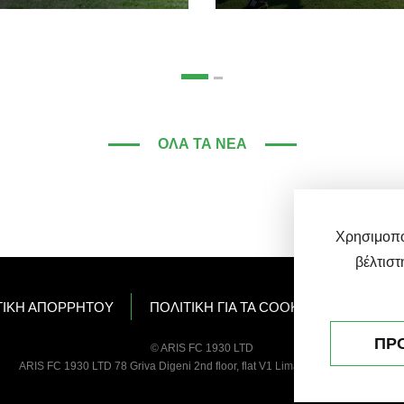
ΌΛΑ ΤΑ ΝΈΑ
Χρησιμοποι
βέλτιστ
ΤΙΚΗ ΑΠΟΡΡΗΤΟΥ
ΠΟΛΙΤΙΚΗ ΓΙΑ ΤΑ COOKIE
ΕΠΙΚΟΙ
ΠΡ
© ARIS FC 1930 LTD
ARIS FC 1930 LTD 78 Griva Digeni 2nd floor, flat V1 Limassol 3101 Cyprus