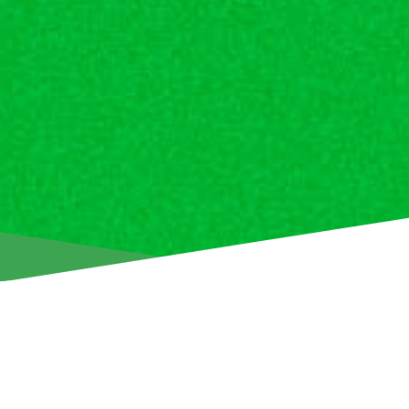
Ενημερώνουμε τους φιλάθλους μας ότι ξεκίνησε η διάθεση 
εντός έδρας αγώνα της ομάδας μας με αντίπαλο τον Απόλ
διεξαχθεί στο στάδιο Άλφαμεγα, την Κυριακή, 13 Απριλίου σ
της 5ης αγωνιστικής των πλέϊ-οφ του πρωταθλήματος Cyp