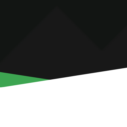
Ενημερώνουμε τους φιλάθλους μας ότι ξεκίνησε η διάθεση 
εντός έδρας αγώνα της ομάδας μας για τον 3ο προκριματι
Λιγκ με αντίπαλο την ΑΕΚ Αθηνών.