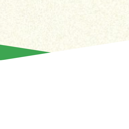
Ο Άρης Λεμεσού ανακοινώνει την ολοκλήρωση της συνεργα
Σλόμπονταν Ουρόσεβιτς. Ο Σέρβος αμυντικός, είχε έρθει στ
2023 και υπηρέτησε την ομάδα μας για δύο σεζόν.
Στην πορεία αυτή, κατέγραψε συνολικά 68 συμμετοχές σε όλ
πετυχαίνοντας και 3 γκολ.
Ο Ουρόσεβιτς που ξεχώριζε για το δυναμισμό και επαγγελμ