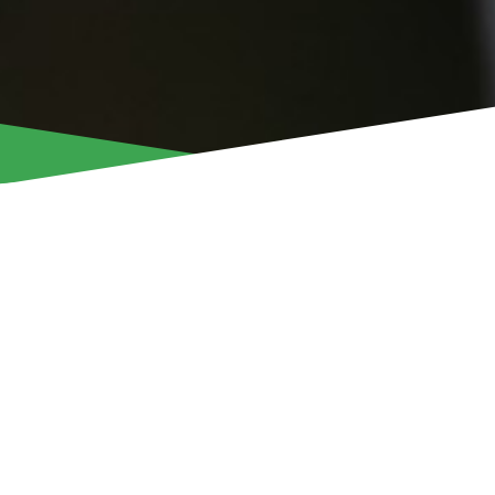
Ο Άρης Λεμεσού ανακοινώνει τη συμφωνία με τη Vila Nova
του 20χρονου Βραζιλιάνου μεσοεπιθετικού Γκουστάβο Παζέ
Φεβρουαρίου 2005), με τη μορφή δανεισμού μέχρι το τέλος
αγωνιστικής περιόδου.
Η ομάδα μας διατηρεί το δικαίωμα απόκτησης των δικαιωμ
ποδοσφαιριστή με τη λήξη του δανεισμού του.
Ο Γκουστάβο Παζέ μπορεί να αγωνιστεί ως ακραίος επιθετι